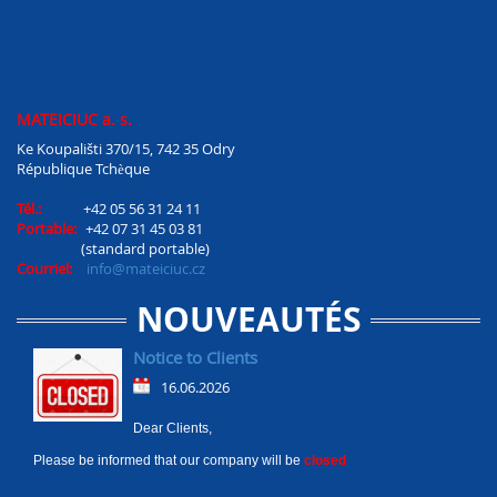
MATEICIUC a. s.
Ke Koupališti 370/15, 742 35 Odry
République Tchèque
Tél.:
+42 05 56 31 24 11
Portable:
+42 07 31 45 03 81
(standard portable)
Courriel:
info@mateiciuc.cz
NOUVEAUTÉS
Notice to Clients
16.06.2026
Dear Clients,
Please be informed that our company will be
closed