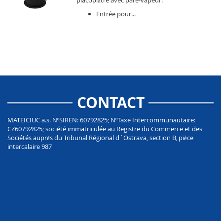
Entrée pour...
CONTACT
MATEICIUC a.s. NºSIREN: 60792825; NºTaxe Intercommunautaire:
CZ60792825; société immatriculée au Registre du Commerce et des
Sociétés auprès du Tribunal Régional d´Ostrava, section B, pièce
intercalaire 987