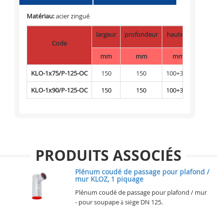
Matériau:
acier zingué
largeur
profondeur
hauteur
Code
mm
mm
mm
KLO-1x75/P-125-OC
150
150
100+320
KLO-1x90/P-125-OC
150
150
100+325
PRODUITS ASSOCIÉS
Plénum coudé de passage pour plafond /
mur KLOZ, 1 piquage
Plénum coudé de passage pour plafond / mur
- pour soupape à siège DN 125.