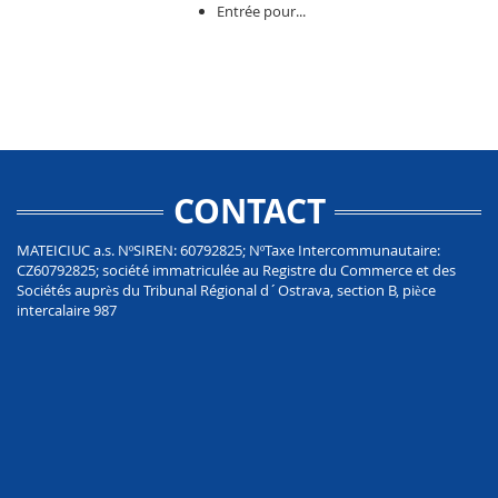
Entrée pour...
CONTACT
MATEICIUC a.s. NºSIREN: 60792825; NºTaxe Intercommunautaire:
CZ60792825; société immatriculée au Registre du Commerce et des
Sociétés auprès du Tribunal Régional d´Ostrava, section B, pièce
intercalaire 987