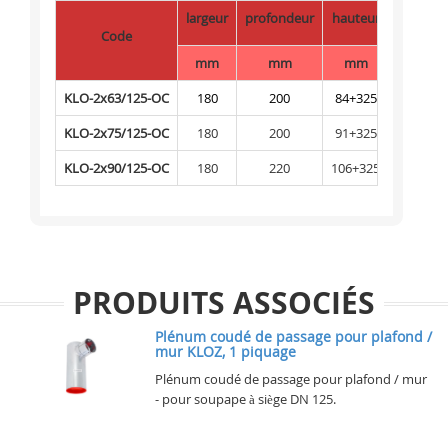
largeur
profondeur
hauteur
Code
mm
mm
mm
KLO-2x63/125-OC
180
200
84+325
KLO-2x75/125-OC
180
200
91+325
KLO-2x90/125-OC
180
220
106+325
PRODUITS ASSOCIÉS
Plénum coudé de passage pour plafond /
mur KLOZ, 1 piquage
Plénum coudé de passage pour plafond / mur
- pour soupape à siège DN 125.