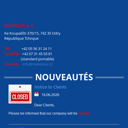
MATEICIUC a. s.
Ke Koupališti 370/15, 742 35 Odry
République Tchèque
Tél.:
+42 05 56 31 24 11
Portable:
+42 07 31 45 03 81
(standard portable)
Courriel:
info@mateiciuc.cz
NOUVEAUTÉS
Notice to Clients
16.06.2026
Dear Clients,
Please be informed that our company will be
closed